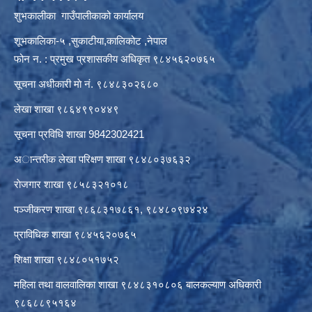
शुभकालीका गाउँपालीकाको कार्यालय
शूभकालिका-५ ,सुकाटीया,कालिकोट ,नेपाल
फोन न. : प्रमुख प्रशासकीय अधिकृत ९८४५६२०७६५
सूचना अधीकारी माे नं. ९८४८३०२६८०
लेखा शाखा ९८६४९९०४४९
सूचना प्रविधि शाखा 9842302421
अान्तरीक लेखा परिक्षण शाखा ९८४८०३७६३२
राेजगार शाखा ९८५८३२१०१८
पञ्जीकरण शाखा ९८६८३१७८६१, ९८४८०९७४२४
प्राविधिक शाखा ९८४५६२०७६५
शिक्षा शाखा ९८४८०५१७५२
महिला तथा वालवालिका शाखा ९८४८३१०८०६ बालकल्याण अधिकारी
९८६८८९५१६४