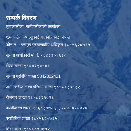
सम्पर्क विवरण
शुभकालीका गाउँपालीकाको कार्यालय
शूभकालिका-५ ,सुकाटीया,कालिकोट ,नेपाल
फोन न. : प्रमुख प्रशासकीय अधिकृत ९८४५६२०७६५
सूचना अधीकारी माे नं. ९८४८३०२६८०
लेखा शाखा ९८६४९९०४४९
सूचना प्रविधि शाखा 9842302421
अान्तरीक लेखा परिक्षण शाखा ९८४८०३७६३२
राेजगार शाखा ९८५८३२१०१८
पञ्जीकरण शाखा ९८६८३१७८६१, ९८४८०९७४२४
प्राविधिक शाखा ९८४५६२०७६५
शिक्षा शाखा ९८४८०५१७५२