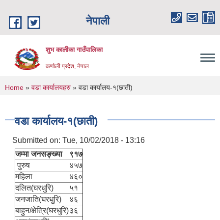
Skip to main content
नेपाली
शुभ कालीका गाउँपालिका
कर्णाली प्रदेश, नेपाल
You are here
Home
»
वडा कार्यालयहरु
» वडा कार्यालय-१(छाती)
वडा कार्यालय-१(छाती)
Submitted on:
Tue, 10/02/2018 - 13:16
जम्मा जनसङ्ख्या
९१७
पुरुष
४५७
महिला
४६०
दलित(घरधुरि)
५१
जनजाति(घरधुरि)
४६
बाहुन/क्षेत्रि(घरधुरि)
३६