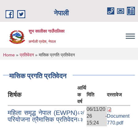
Skip to main content
नेपाली
शुभ कालीका गाउँपालिका
कर्णाली प्रदेश, नेपाल
You are here
Home
»
प्रतिवेदन
» मासिक प्रगति प्रतिवेदन
मासिक प्रगति प्रतिवेदन
आर्थि
शिर्षक
क
मिति
दस्तावेज
वर्ष
06/11/20
महिला समृद्ध नेपा‍ल (EWPN)
८२/
26 -
Document
परियोजना त्रैमासिक प्रतिवेदन
८३
15:24
770.pdf