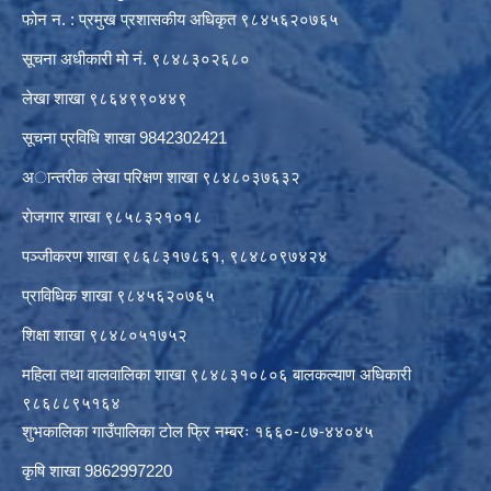
फोन न. : प्रमुख प्रशासकीय अधिकृत ९८४५६२०७६५
सूचना अधीकारी माे नं. ९८४८३०२६८०
लेखा शाखा ९८६४९९०४४९
सूचना प्रविधि शाखा 9842302421
अान्तरीक लेखा परिक्षण शाखा ९८४८०३७६३२
राेजगार शाखा ९८५८३२१०१८
पञ्जीकरण शाखा ९८६८३१७८६१, ९८४८०९७४२४
प्राविधिक शाखा ९८४५६२०७६५
शिक्षा शाखा ९८४८०५१७५२
महिला तथा वालवालिका शाखा ९८४८३१०८०६ बालकल्याण अधिकारी
९८६८८९५१६४
शुभकालिका गाउँपालिका टोल फ्रि नम्बरः १६६०-८७-४४०४५
कृषि शाखा 9862997220