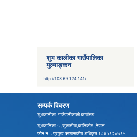
शुभ कालीका गाउँपालिका
मुल्याङ्कन
http://103.69.124.141/
सम्पर्क विवरण
शुभकालीका गाउँपालीकाको कार्यालय
शूभकालिका-५ ,सुकाटीया,कालिकोट ,नेपाल
फोन न. : प्रमुख प्रशासकीय अधिकृत ९८४५६२०७६५