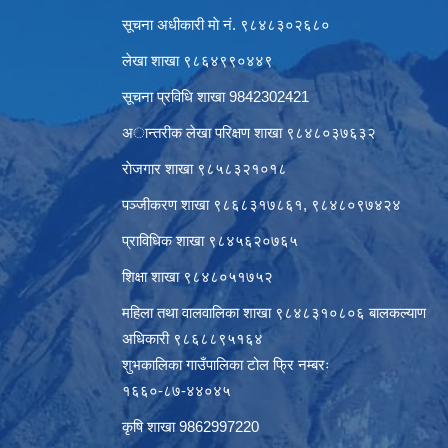
सूचना अधीकारी माे नं. ९८४८३०२६८०
लेखा शाखा ९८६४९९०४४९
सूचना प्रविधि शाखा 9842302421
अान्तरीक लेखा परिक्षण शाखा ९८४८०३७६३२
राेजगार शाखा ९८५८३२१०१८
पञ्जीकरण शाखा ९८६८३१७८६१, ९८४८०९७४२४
प्राविधिक शाखा ९८४५६२०७६५
शिक्षा शाखा ९८४८०५१७५२
महिला तथा वालवालिका शाखा ९८४८३१०८०६ बालकल्याण
अधिकारी ९८६८८९५१६४
शुभकालिका गाउँपालिका टोल फ्रि नम्बरः
१६६०-८७-४४०४५
कृषि शाखा 9862997220