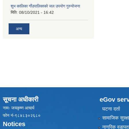
शुभ कालिका गाँउपालिकाको जल उपयोग गुरुयोजना
मिति:
08/10/2021 - 16:42
अन्य
सूचना अधीकारी
eGov serv
नामः जयकृष्ण आचार्य
घटना दर्ता
फोन नं-९८४८३०२६८०
सामाजिक सुरक्ष
Notices
नागरिक वडापत्