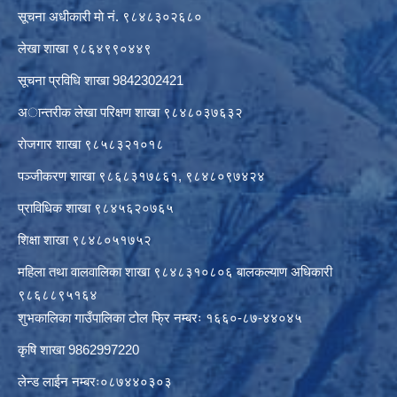
सूचना अधीकारी माे नं. ९८४८३०२६८०
लेखा शाखा ९८६४९९०४४९
सूचना प्रविधि शाखा 9842302421
अान्तरीक लेखा परिक्षण शाखा ९८४८०३७६३२
राेजगार शाखा ९८५८३२१०१८
पञ्जीकरण शाखा ९८६८३१७८६१, ९८४८०९७४२४
प्राविधिक शाखा ९८४५६२०७६५
शिक्षा शाखा ९८४८०५१७५२
महिला तथा वालवालिका शाखा ९८४८३१०८०६ बालकल्याण अधिकारी
९८६८८९५१६४
शुभकालिका गाउँपालिका टोल फ्रि नम्बरः १६६०-८७-४४०४५
कृषि शाखा 9862997220
लेन्ड लाईन नम्बरः०८७४४०३०३