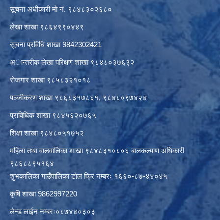
सूचना अधीकारी माे नं. ९८४८३०२६८०
लेखा शाखा ९८६४९९०४४९
सूचना प्रविधि शाखा 9842302421
अान्तरीक लेखा परिक्षण शाखा ९८४८०३७६३२
राेजगार शाखा ९८५८३२१०१८
पञ्जीकरण शाखा ९८६८३१७८६१, ९८४८०९७४२४
प्राविधिक शाखा ९८४५६२०७६५
शिक्षा शाखा ९८४८०५१७५२
महिला तथा वालवालिका शाखा ९८४८३१०८०६ बालकल्याण अधिकारी
९८६८८९५१६४
शुभकालिका गाउँपालिका टोल फ्रि नम्बरः १६६०-८७-४४०४५
कृषि शाखा 9862997220
लेन्ड लाईन नम्बरः०८७४४०३०३