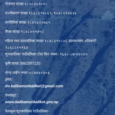
राेजगार शाखा ९८५८३२१०१८
पञ्जीकरण शाखा ९८६८३१७८६१, ९८४८०९७४२४
प्राविधिक शाखा ९८४५६२०७६५
शिक्षा शाखा ९८४८०५१७५२
महिला तथा वालवालिका शाखा ९८४८३१०८०६ बालकल्याण अधिकारी
९८६८८९५१६४
शुभकालिका गाउँपालिका टोल फ्रि नम्बरः १६६०-८७-४४०४५
कृषि शाखा 9862997220
लेन्ड लाईन नम्बरः०८७४४०३०३
इमेल:
ito.kalikamunkalikot@gmail.com
वेभसाइट :
www.kalikamunkalikot.gov.np
फेसबुकःशुभकालिका गाउँपालिका-