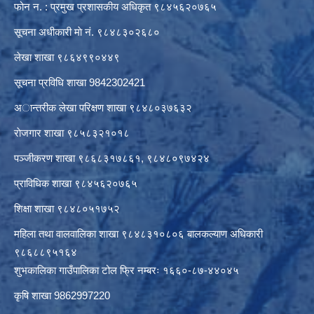
फोन न. : प्रमुख प्रशासकीय अधिकृत ९८४५६२०७६५
सूचना अधीकारी माे नं. ९८४८३०२६८०
लेखा शाखा ९८६४९९०४४९
सूचना प्रविधि शाखा 9842302421
अान्तरीक लेखा परिक्षण शाखा ९८४८०३७६३२
राेजगार शाखा ९८५८३२१०१८
पञ्जीकरण शाखा ९८६८३१७८६१, ९८४८०९७४२४
प्राविधिक शाखा ९८४५६२०७६५
शिक्षा शाखा ९८४८०५१७५२
महिला तथा वालवालिका शाखा ९८४८३१०८०६ बालकल्याण अधिकारी
९८६८८९५१६४
शुभकालिका गाउँपालिका टोल फ्रि नम्बरः १६६०-८७-४४०४५
कृषि शाखा 9862997220