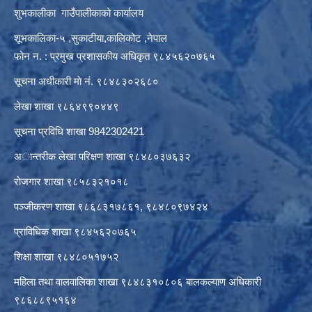
शुभकालीका गाउँपालीकाको कार्यालय
शूभकालिका-५ ,सुकाटीया,कालिकोट ,नेपाल
फोन न. : प्रमुख प्रशासकीय अधिकृत ९८४५६२०७६५
सूचना अधीकारी माे नं. ९८४८३०२६८०
लेखा शाखा ९८६४९९०४४९
सूचना प्रविधि शाखा 9842302421
अान्तरीक लेखा परिक्षण शाखा ९८४८०३७६३२
राेजगार शाखा ९८५८३२१०१८
पञ्जीकरण शाखा ९८६८३१७८६१, ९८४८०९७४२४
प्राविधिक शाखा ९८४५६२०७६५
शिक्षा शाखा ९८४८०५१७५२
महिला तथा वालवालिका शाखा ९८४८३१०८०६ बालकल्याण अधिकारी
९८६८८९५१६४